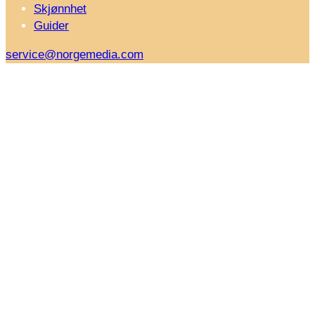
Skjønnhet
Guider
service@norgemedia.com