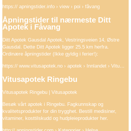
https:// apningstider.info › view › poi › fåvang
Åpningstider til nærmeste Ditt
Apotek i Fåvang
Ditt Apotek Gausdal Apotek, Vestringsveien 14, Østre
Gausdal. Dette Ditt Apotek ligger 25.5 km herfra.
Ordinære åpningstider (Ikke gyldig i ferier!):
https:// www.vitusapotek.no › apotek › Innlandet › Vitu…
Vitusapotek Ringebu
Vitusapotek Ringebu | Vitusapotek
Besøk vårt apotek i Ringebu. Fagkunnskap og
kvalitetsprodukter for din trygghet. Bestill medisiner,
vitaminer, kosttilskudd og hudpleieprodukter her.
http:// apningstider.com › Kategorier › Helse