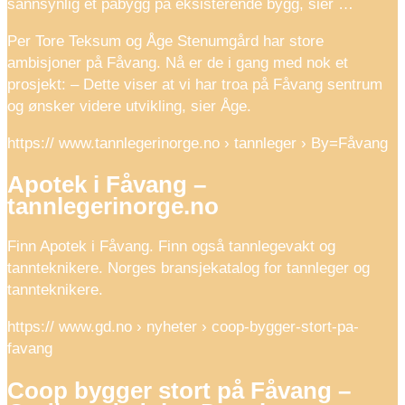
sannsynlig et påbygg på eksisterende bygg, sier …
Per Tore Teksum og Åge Stenumgård har store
ambisjoner på Fåvang. Nå er de i gang med nok et
prosjekt: – Dette viser at vi har troa på Fåvang sentrum
og ønsker videre utvikling, sier Åge.
https:// www.tannlegerinorge.no › tannleger › By=Fåvang
Apotek i Fåvang –
tannlegerinorge.no
Finn Apotek i Fåvang. Finn også tannlegevakt og
tannteknikere. Norges bransjekatalog for tannleger og
tannteknikere.
https:// www.gd.no › nyheter › coop-bygger-stort-pa-
favang
Coop bygger stort på Fåvang –