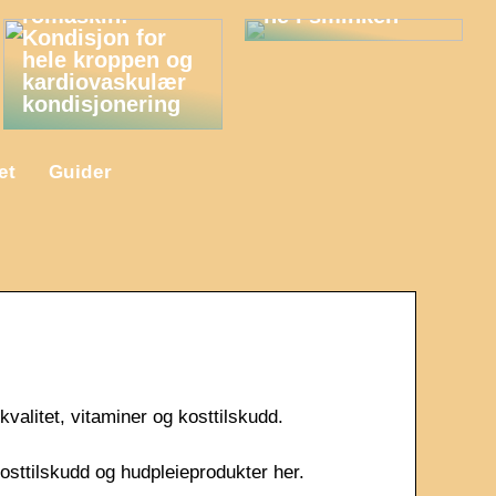
romaskin:
ne i sminken
Kondisjon for
hele kroppen og
kardiovaskulær
kondisjonering
et
Guider
kvalitet, vitaminer og kosttilskudd.
kosttilskudd og hudpleieprodukter her.