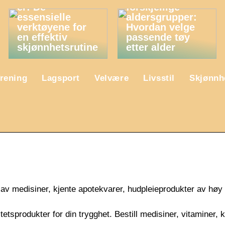
er: De
forskjellige
essensielle
aldersgrupper:
verktøyene for
Hvordan velge
en effektiv
passende tøy
skjønnhetsrutine
etter alder
rening
Lagsport
Velvære
Livsstil
Skjønnh
g av medisiner, kjente apotekvarer, hudpleieprodukter av høy 
tsprodukter for din trygghet. Bestill medisiner, vitaminer, 