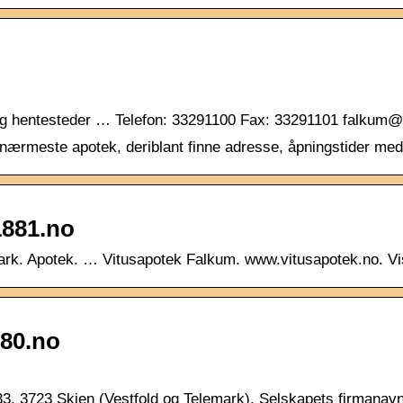
k og hentesteder … Telefon: 33291100 Fax: 33291101 falkum
 nærmeste apotek, deriblant finne adresse, åpningstider me
1881.no
ark. Apotek. … Vitusapotek Falkum. www.vitusapotek.no. Vis
180.no
 3723 Skien (Vestfold og Telemark). Selskapets firmanavn