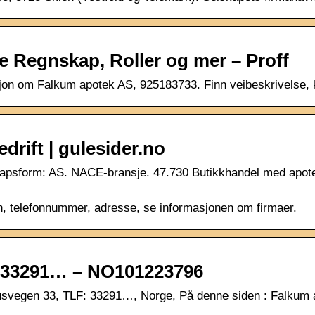
e Regnskap, Roller og mer – Proff
sjon om Falkum apotek AS, 925183733. Finn veibeskrivelse, k
drift | gulesider.no
form: AS. NACE-bransje. 47.730 Butikkhandel med apotekva
n, telefonnummer, adresse, se informasjonen om firmaer.
: 33291… – NO101223796
svegen 33, TLF: 33291…, Norge, På denne siden : Falkum