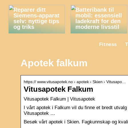
Reparer ditt
Batteribank til
Siemens-apparat
mobil: essensiell
selv: nyttige tips
ladekraft for den
og triks
moderne livsstil
Fitness
T
Apotek falkum
https:// www.vitusapotek.no › apotek › Skien › Vitusapo…
Vitusapotek Falkum
Vitusapotek Falkum | Vitusapotek
I vårt apotek i Falkum vil du finne et bredt utval
Vitusapotek …
Besøk vårt apotek i Skien. Fagkunnskap og kvalite