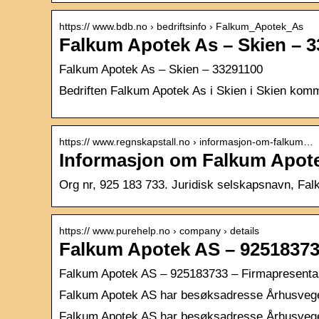
https:// www.bdb.no › bedriftsinfo › Falkum_Apotek_As
Falkum Apotek As – Skien – 3
Falkum Apotek As – Skien – 33291100
Bedriften Falkum Apotek As i Skien i Skien komm
https:// www.regnskapstall.no › informasjon-om-falkum…
Informasjon om Falkum Apote
Org nr, 925 183 733. Juridisk selskapsnavn, Fal
https:// www.purehelp.no › company › details
Falkum Apotek AS – 92518373
Falkum Apotek AS – 925183733 – Firmapresenta
Falkum Apotek AS har besøksadresse Århusvegen 
Falkum Apotek AS har besøksadresse Århusvegen 