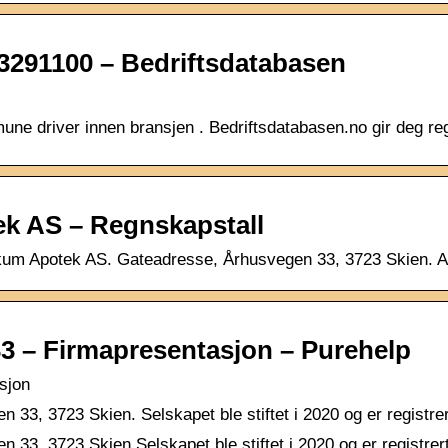
3291100 – Bedriftsdatabasen
une driver innen bransjen . Bedriftsdatabasen.no gir deg re
k AS – Regnskapstall
kum Apotek AS. Gateadresse, Århusvegen 33, 3723 Skien. Aks
3 – Firmapresentasjon – Purehelp
sjon
33, 3723 Skien. Selskapet ble stiftet i 2020 og er regist
33, 3723 Skien.Selskapet ble stiftet i 2020 og er registre