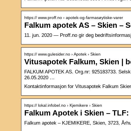
https:// www.proff.no › apotek-og-farmasøytiske-varer
Falkum apotek AS – Skien – S
11. jun. 2020 — Proff.no gir deg bedriftsinforma
https:// www.gulesider.no › Apotek › Skien
Vitusapotek Falkum, Skien | be
FALKUM APOTEK AS. Org.nr: 925183733. Selskaps
26.05.2020 …
Kontaktinformasjon for Vitusapotek Falkum Skie
https:// lokal.infobel.no › Kjemikere › Skien
Falkum Apotek i Skien – TLF
Falkum apotek – KJEMIKERE, Skien, 3723, Århu