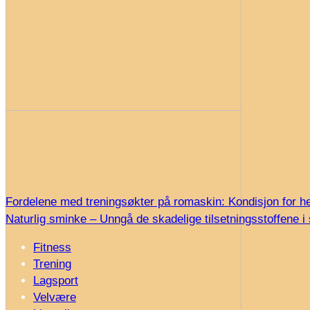
Fordelene med treningsøkter på romaskin: Kondisjon for h
Naturlig sminke – Unngå de skadelige tilsetningsstoffene 
Fitness
Trening
Lagsport
Velvære