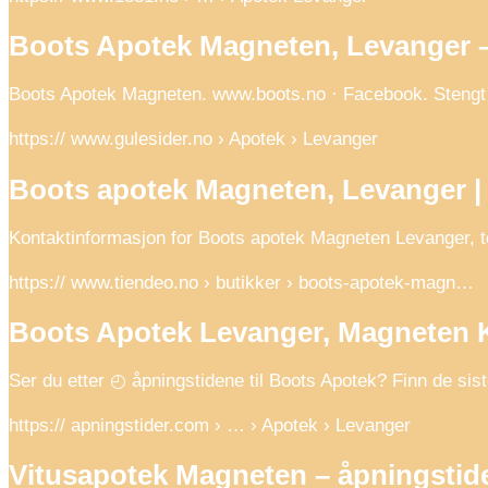
Boots Apotek Magneten, Levanger 
Boots Apotek Magneten. www.boots.no · Facebook. Stengt 
https:// www.gulesider.no › Apotek › Levanger
Boots apotek Magneten, Levanger | b
Kontaktinformasjon for Boots apotek Magneten Levanger, 
https:// www.tiendeo.no › butikker › boots-apotek-magn…
Boots Apotek Levanger, Magneten K
Ser du etter ◴ åpningstidene til Boots Apotek? Finn de si
https:// apningstider.com › … › Apotek › Levanger
Vitusapotek Magneten – åpningstid