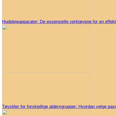
Hudpleieapparater: De essensielle verktøyene for en effekt
Tøystiler for forskjellige aldersgrupper: Hvordan velge pas