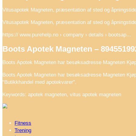
Vitusapotek Magneten, præsentation af sted og åpningsti
Vitusapotek Magneten, præsentation af sted og åpningstid
https:// www.purehelp.no › company › details › bootsap…
Boots Apotek Magneten – 89455199
Boots Apotek Magneten har besøksadresse Magneten Kjøpese
Boots Apotek Magneten har besøksadresse Magneten Kjøpese
“Butikkhandel med apotekvarer”.
Keywords: apotek magneten, vitus apotek magneten
Fitness
Trening