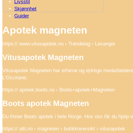
Livsstil
Skjønnhet
Guider
Apotek magneten
https:// www.vitusapotek.no › Trøndelag › Levanger
Vitusapotek Magneten
Vitusapotek Magneten har erfarne og dyktige medarbeider
L’Occitane.
https:// apotek.boots.no › Boots+apotek+Magneten
Boots apotek Magneten
Du finner Boots apotek i hele Norge. Hos oss får du hjelp m
https:// alti.no › magneten › butikkoversikt › vitusapotek