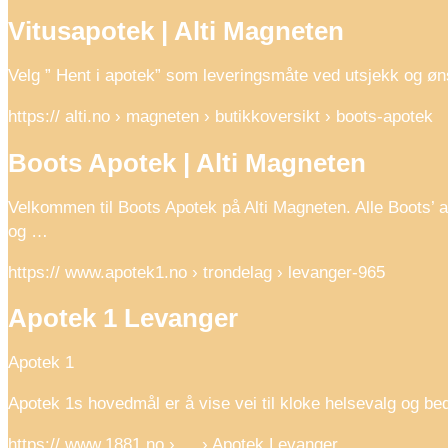
Vitusapotek | Alti Magneten
Velg ” Hent i apotek” som leveringsmåte ved utsjekk og øns
https:// alti.no › magneten › butikkoversikt › boots-apotek
Boots Apotek | Alti Magneten
Velkommen til Boots Apotek på Alti Magneten. Alle Boots’ a
og …
https:// www.apotek1.no › trondelag › levanger-965
Apotek 1 Levanger
Apotek 1
Apotek 1s hovedmål er å vise vei til kloke helsevalg og bedr
https:// www.1881.no › … › Apotek Levanger