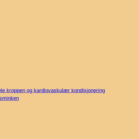
ele kroppen og kardiovaskulær kondisjonering
i sminken