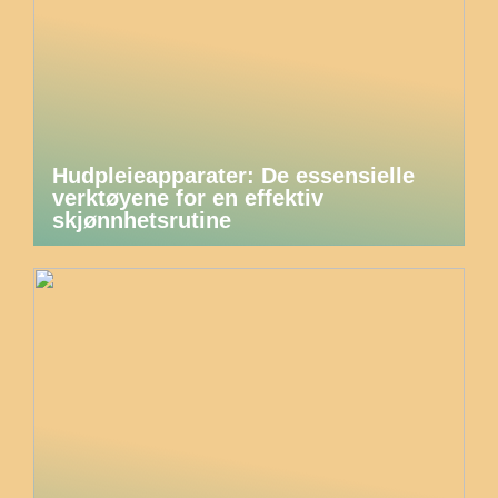
Hudpleieapparater: De essensielle
verktøyene for en effektiv
skjønnhetsrutine