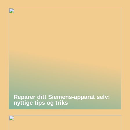
Reparer ditt Siemens-apparat selv:
nyttige tips og triks