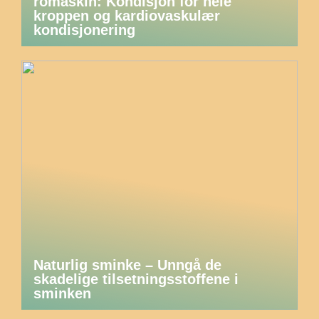
romaskin: Kondisjon for hele
kroppen og kardiovaskulær
kondisjonering
Naturlig sminke – Unngå de
skadelige tilsetningsstoffene i
sminken