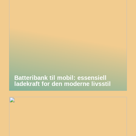
Batteribank til mobil: essensiell
ladekraft for den moderne livsstil