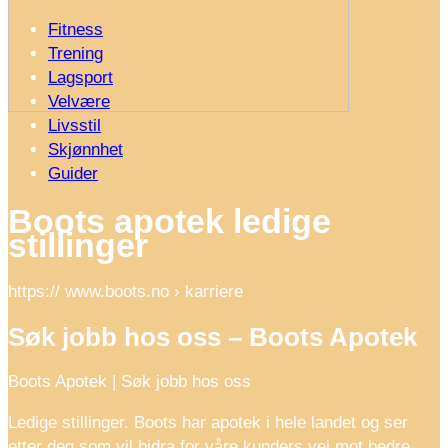
Fitness
Trening
Lagsport
Velvære
Livsstil
Skjønnhet
Guider
Boots apotek ledige
stillinger
https:// www.boots.no › karriere
Søk jobb hos oss – Boots Apotek
Boots Apotek | Søk jobb hos oss
Ledige stillinger. Boots har apotek i hele landet og ser
etter deg som vil bidra for våre kunders vei mot bedre