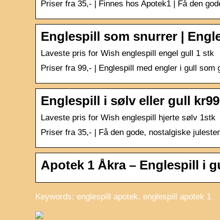
Priser fra 35,- | Finnes hos Apotek1 | Få den god
Englespill som snurrer | Engle
Laveste pris for Wish englespill engel gull 1 stk
Priser fra 99,- | Englespill med engler i gull som
Englespill i sølv eller gull k
Laveste pris for Wish englespill hjerte sølv 1stk
Priser fra 35,- | Få den gode, nostalgiske julest
Apotek 1 Åkra – Englespill i g
Keywords: englespill apotek, englespill apotek 1