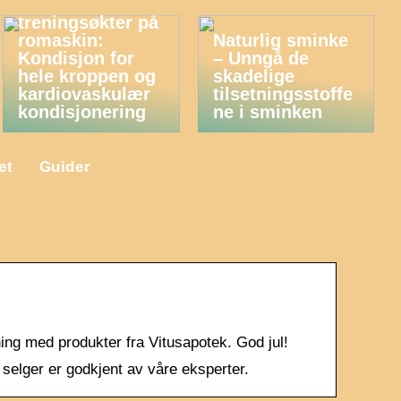
Fordelene med
treningsøkter på
romaskin:
Naturlig sminke
Kondisjon for
– Unngå de
hele kroppen og
skadelige
kardiovaskulær
tilsetningsstoffe
kondisjonering
ne i sminken
et
Guider
ning med produkter fra Vitusapotek. God jul!
i selger er godkjent av våre eksperter.