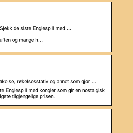
 Sjekk de siste Englespill med …
eduften og mange h…
 røkelse, røkelsesstativ og annet som gjør …
te Englespill med kongler som gir en nostalgisk
gste tilgjengelige prisen.