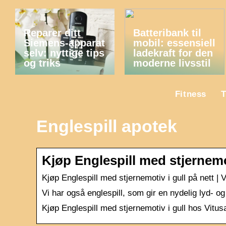
Reparer ditt
Batteribank til
Siemens-apparat
mobil: essensiell
selv: nyttige tips
ladekraft for den
og triks
moderne livsstil
Fitness
T
Englespill apotek
Kjøp Englespill med stjernemot
Kjøp Englespill med stjernemotiv i gull på nett | 
Vi har også englespill, som gir en nydelig lyd- o
Kjøp Englespill med stjernemotiv i gull hos Vitusa