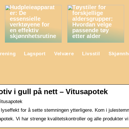
Hudpleieapparat
Tøystiler for
er: De
forskjellige
essensielle
aldersgrupper:
verktøyene for
Hvordan velge
en effektiv
passende tøy
skjønnhetsrutine
etter alder
rening
Lagsport
Velvære
Livsstil
Skjønnh
iv i gull på nett – Vitusapotek
Vitusapotek
g lyseffekt for å sette stemningen ytterligere. Kom i julestem
potek. Vi har strenge kvalitetskontroller og alle produkter v