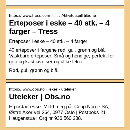
https:// www.tress.com › … › Aktivitetspill tilbehør
Erteposer i eske – 40 stk. – 4
farger – Tress
Erteposer i eske – 40 stk. – 4 farger
40 erteposer i fargene rød, gul, grønn og blå.
Vaskbare erteposer. Små og hendige, perfekt for
grip og kast-øvelser og ulike leker.
Rød, gul, grønn og blå.
https:// www.obs.no › leker › uteleker
Uteleker | Obs.no
E-postadresse. Meld meg på. Coop Norge SA,
Østre Aker vei 264, 0977 Oslo | Postboks 21
Haugenstua | Org nr 936 560 288.