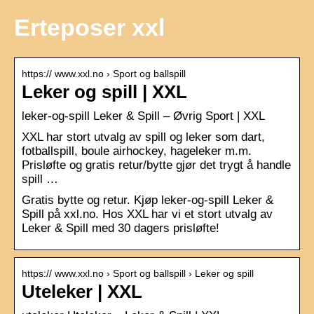
Erteposer xxl
https:// www.xxl.no › Sport og ballspill
Leker og spill | XXL
leker-og-spill Leker & Spill – Øvrig Sport | XXL
XXL har stort utvalg av spill og leker som dart,
fotballspill, boule airhockey, hageleker m.m.
Prisløfte og gratis retur/bytte gjør det trygt å handle
spill …
Gratis bytte og retur. Kjøp leker-og-spill Leker &
Spill på xxl.no. Hos XXL har vi et stort utvalg av
Leker & Spill med 30 dagers prisløfte!
https:// www.xxl.no › Sport og ballspill › Leker og spill
Uteleker | XXL