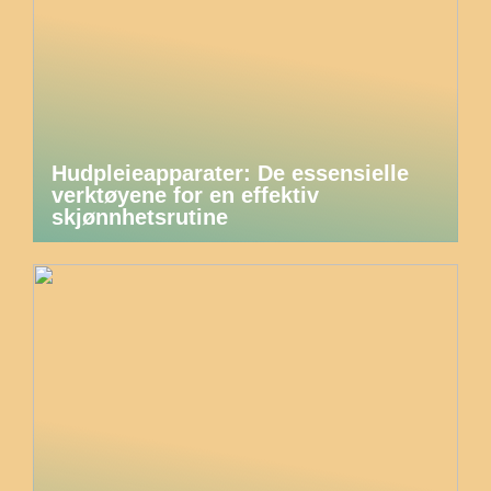
Hudpleieapparater: De essensielle
verktøyene for en effektiv
skjønnhetsrutine