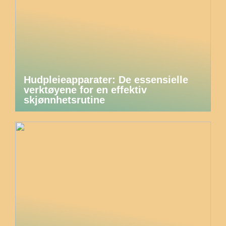
Hudpleieapparater: De essensielle
verktøyene for en effektiv
skjønnhetsrutine