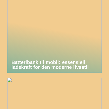
Batteribank til mobil: essensiell
ladekraft for den moderne livsstil