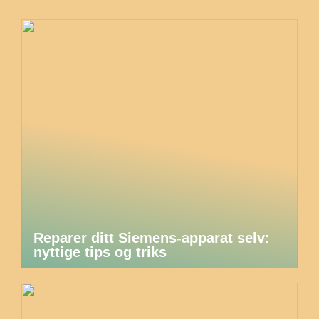
Reparer ditt Siemens-apparat selv:
nyttige tips og triks