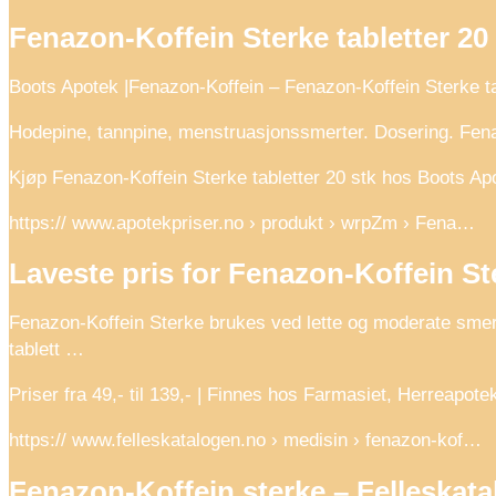
Fenazon-Koffein Sterke tabletter 20
Boots Apotek |Fenazon-Koffein – Fenazon-Koffein Sterke ta
Hodepine, tannpine, menstruasjonssmerter. Dosering. Fenaz
Kjøp Fenazon-Koffein Sterke tabletter 20 stk hos Boots Apo
https:// www.apotekpriser.no › produkt › wrpZm › Fena…
Laveste pris for Fenazon-Koffein Ste
Fenazon-Koffein Sterke brukes ved lette og moderate smert
tablett …
Priser fra 49,- til 139,- | Finnes hos Farmasiet, Herreapo
https:// www.felleskatalogen.no › medisin › fenazon-kof…
Fenazon-Koffein sterke – Felleskat