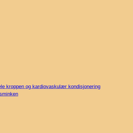
ele kroppen og kardiovaskulær kondisjonering
i sminken