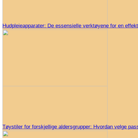
Hudpleieapparater: De essensielle verktøyene for en effekt
Tøystiler for forskjellige aldersgrupper: Hvordan velge pas