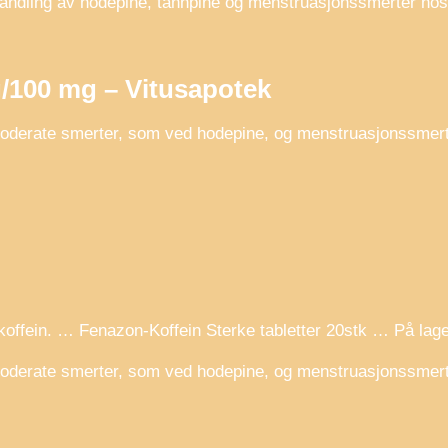
 behandling av hodepine, tannpine og menstruasjonssmerter ho
g/100 mg – Vitusapotek
 moderate smerter, som ved hodepine, og menstruasjonssmer
ffein. … Fenazon-Koffein Sterke tabletter 20stk … På lager
 moderate smerter, som ved hodepine, og menstruasjonssmer