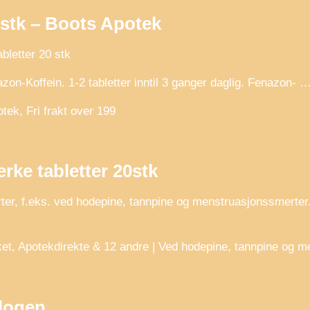
 stk – Boots Apotek
bletter 20 stk
on-Koffein. 1-2 tabletter inntil 3 ganger daglig. Fenazon- 
tek, Fri frakt over 199
rke tabletter 20stk
er, f.eks. ved hodepine, tannpine og menstruasjonssmerter.
teket, Apotekdirekte & 12 andre | Ved hodepine, tannpine og 
alogen