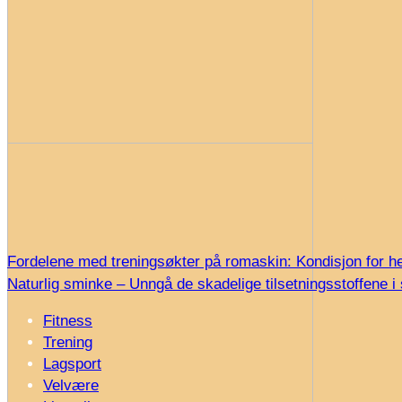
Fordelene med treningsøkter på romaskin: Kondisjon for h
Naturlig sminke – Unngå de skadelige tilsetningsstoffene 
Fitness
Trening
Lagsport
Velvære