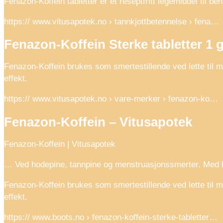
Fenazon-Koffein tabletter er et reseptfritt legemiddel til
https:// www.vitusapotek.no › tannkjottbetennelse › fena…
Fenazon-Koffein Sterke tabletter 1 
Fenazon-Koffein brukes som smertestillende ved lette til
effekt.
https:// www.vitusapotek.no › vare-merker › fenazon-ko…
Fenazon-Koffein – Vitusapotek
Fenazon-Koffein | Vitusapotek
… Ved hodepine, tannpine og menstruasjonssmerter. Med ko
Fenazon-Koffein brukes som smertestillende ved lette til
effekt.
https:// www.boots.no › fenazon-koffein-sterke-tabletter…