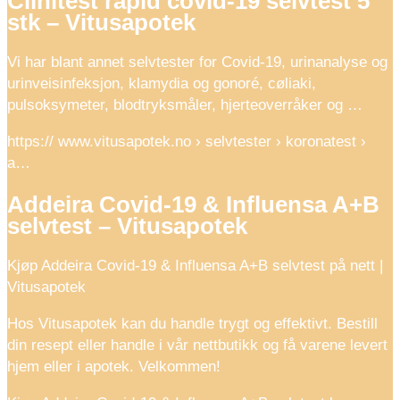
Clinitest rapid covid-19 selvtest 5
stk – Vitusapotek
Vi har blant annet selvtester for Covid-19, urinanalyse og
urinveisinfeksjon, klamydia og gonoré, cøliaki,
pulsoksymeter, blodtryksmåler, hjerteoverråker og …
https:// www.vitusapotek.no › selvtester › koronatest ›
a…
Addeira Covid-19 & Influensa A+B
selvtest – Vitusapotek
Kjøp Addeira Covid-19 & Influensa A+B selvtest på nett |
Vitusapotek
Hos Vitusapotek kan du handle trygt og effektivt. Bestill
din resept eller handle i vår nettbutikk og få varene levert
hjem eller i apotek. Velkommen!