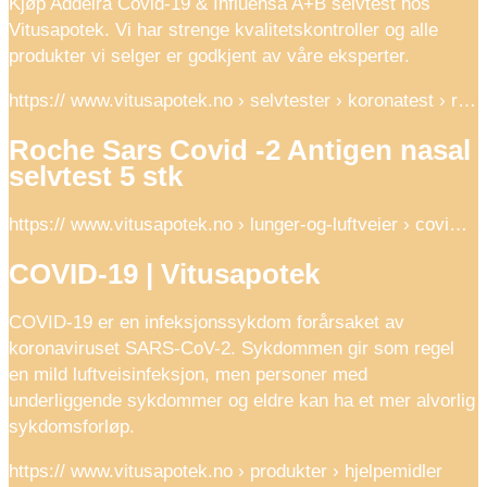
Kjøp Addeira Covid-19 & Influensa A+B selvtest hos
Vitusapotek. Vi har strenge kvalitetskontroller og alle
produkter vi selger er godkjent av våre eksperter.
https:// www.vitusapotek.no › selvtester › koronatest › r…
Roche Sars Covid -2 Antigen nasal
selvtest 5 stk
https:// www.vitusapotek.no › lunger-og-luftveier › covi…
COVID-19 | Vitusapotek
COVID-19 er en infeksjonssykdom forårsaket av
koronaviruset SARS-CoV-2. Sykdommen gir som regel
en mild luftveisinfeksjon, men personer med
underliggende sykdommer og eldre kan ha et mer alvorlig
sykdomsforløp.
https:// www.vitusapotek.no › produkter › hjelpemidler