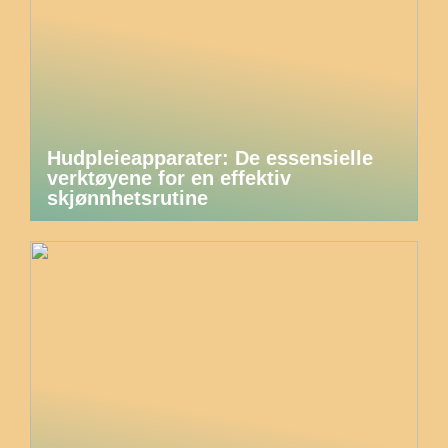
Hudpleieapparater: De essensielle
verktøyene for en effektiv
skjønnhetsrutine