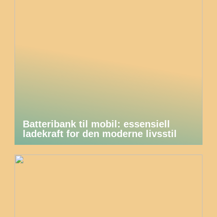
Batteribank til mobil: essensiell
ladekraft for den moderne livsstil