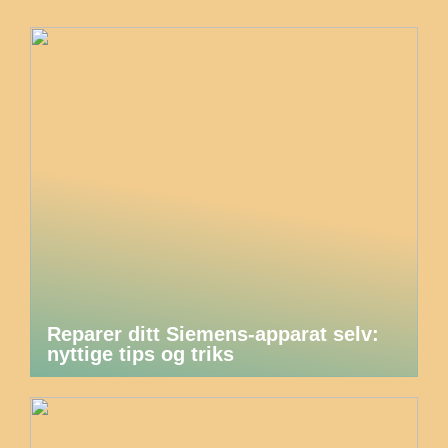
Reparer ditt Siemens-apparat selv:
nyttige tips og triks