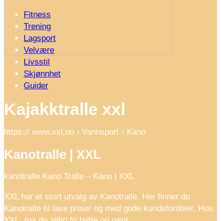
Fitness
Trening
Lagsport
Velvære
Livsstil
Skjønnhet
Guider
Kajakktralle xxl
https:// www.xxl.no › Vannsport › Kano
Kanotralle | XXL
kanotralle Kano Tralle – Kano | XXL
XXL har et stort utvalg av Kanotralle. Her finner du
Kanotralle til lave priser og med gode kundefordeler. Hos
XXL, har du alltid fri bytte og retur, …