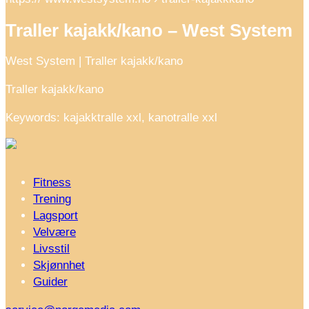
Traller kajakk/kano – West System
West System | Traller kajakk/kano
Traller kajakk/kano
Keywords: kajakktralle xxl, kanotralle xxl
Fitness
Trening
Lagsport
Velvære
Livsstil
Skjønnhet
Guider