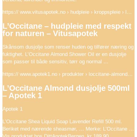
https:// www.vitusapotek.no › hudpleie › kroppspleie › l…
L’Occitane – hudpleie med respekt
for naturen – Vitusapotek
Skånsom dusjolje som renser huden og tilfører næring og
fuktighet. L’Occitane Almond Shower Oil er en dusjolje
som passer til både sensitiv, tørr og normal …
https:// www.apotek1.no › produkter › loccitane-almond…
L’Occitane Almond dusjolje 500ml
– Apotek 1
Apotek 1
L’Occitane Shea Liquid Soap Lavender Refill 500 ml.
Beriket med nærende sheasmør, … Merke: L’Occitane …
Vis produktet hos DittApotekBergen, kr 189,90.