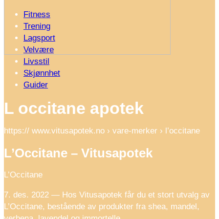
Fitness
Trening
Lagsport
Velvære
Livsstil
Skjønnhet
Guider
L occitane apotek
https:// www.vitusapotek.no › vare-merker › l’occitane
L’Occitane – Vitusapotek
L’Occitane
7. des. 2022 — Hos Vitusapotek får du et stort utvalg av
L’Occitane, bestående av produkter fra shea, mandel,
verbena, lavendel og immortelle.