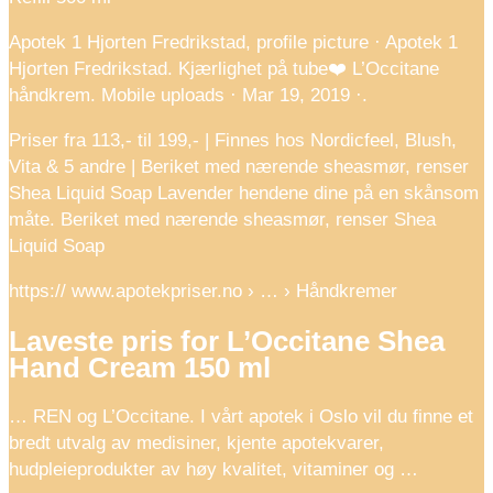
Apotek 1 Hjorten Fredrikstad, profile picture · Apotek 1
Hjorten Fredrikstad. Kjærlighet på tube❤️ L’Occitane
håndkrem. Mobile uploads · Mar 19, 2019 ·.
Priser fra 113,- til 199,- | Finnes hos Nordicfeel, Blush,
Vita & 5 andre | Beriket med nærende sheasmør, renser
Shea Liquid Soap Lavender hendene dine på en skånsom
måte. Beriket med nærende sheasmør, renser Shea
Liquid Soap
https:// www.apotekpriser.no › … › Håndkremer
Laveste pris for L’Occitane Shea
Hand Cream 150 ml
… REN og L’Occitane. I vårt apotek i Oslo vil du finne et
bredt utvalg av medisiner, kjente apotekvarer,
hudpleieprodukter av høy kvalitet, vitaminer og …