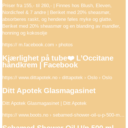
Priser fra 155,- til 260,- | Finnes hos Blush, Eleven,
Nordicfeel & 7 andre | Beriket med 20% sheasmør,
absorberes raskt, og hendene føles myke og glatte.
Beriket med 20% sheasmør og en blanding av mandler,
honning og kokosolje
https:// m.facebook.com › photos
Kjærlighet på tube❤️ L’Occitane
håndkrem | Facebook
https:// www.dittapotek.no › dittapotek › Oslo › Oslo
Ditt Apotek Glasmagasinet
Ditt Apotek Glasmagasinet | Ditt Apotek
https:// www.boots.no › sebamed-shower-oil-u-p-500-m…