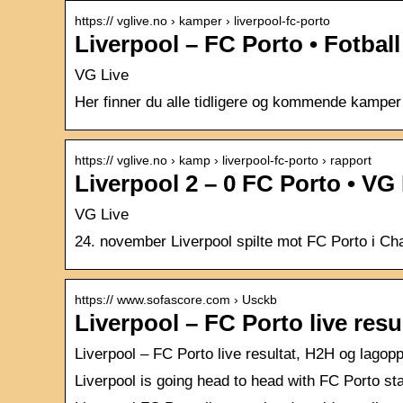
https:// vglive.no › kamper › liverpool-fc-porto
Liverpool – FC Porto • Fotball
VG Live
Her finner du alle tidligere og kommende kamper m
https:// vglive.no › kamp › liverpool-fc-porto › rapport
Liverpool 2 – 0 FC Porto • VG
VG Live
24. november Liverpool spilte mot FC Porto i Cha
https:// www.sofascore.com › Usckb
Liverpool – FC Porto live resu
Liverpool – FC Porto live resultat, H2H og lagopp
Liverpool is going head to head with FC Porto sta