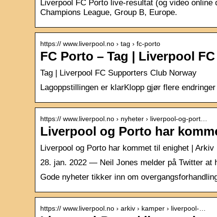
Liverpool FC Porto live-resultat (og video onlin
Champions League, Group B, Europe.
https:// www.liverpool.no › tag › fc-porto
FC Porto – Tag | Liverpool F
Tag | Liverpool FC Supporters Club Norway
Lagoppstillingen er klarKlopp gjør flere endringer
https:// www.liverpool.no › nyheter › liverpool-og-port…
Liverpool og Porto har kommet
Liverpool og Porto har kommet til enighet | Arkiv
28. jan. 2022 — Neil Jones melder på Twitter at h
Gode nyheter tikker inn om overgangsforhandlin
https:// www.liverpool.no › arkiv › kamper › liverpool-…