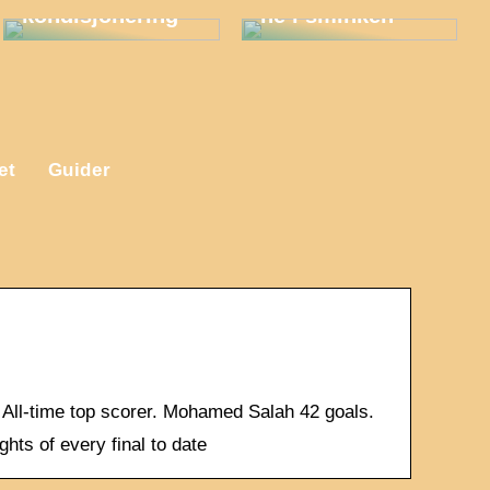
kondisjonering
ne i sminken
et
Guider
. All-time top scorer. Mohamed Salah 42 goals.
hts of every final to date