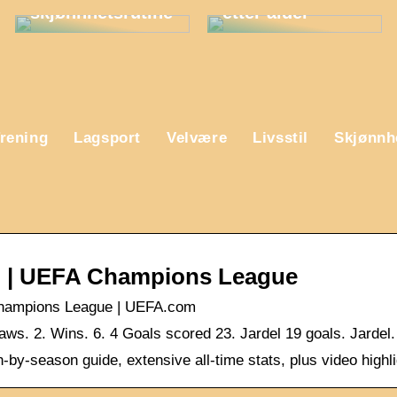
skjønnhetsrutine
etter alder
rening
Lagsport
Velvære
Livsstil
Skjønnh
d | UEFA Champions League
 Champions League | UEFA.com
raws. 2. Wins. 6. 4 Goals scored 23. Jardel 19 goals. Jardel
y-season guide, extensive all-time stats, plus video highlig