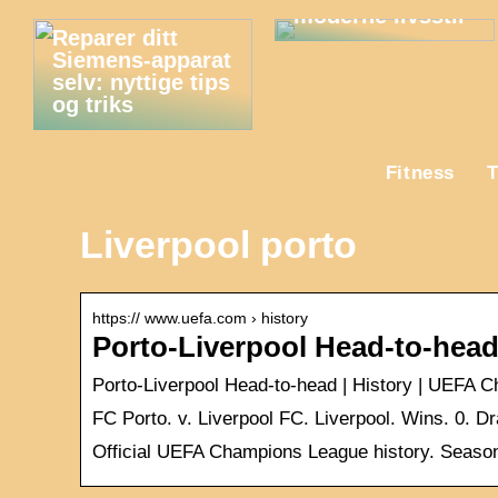
moderne livsstil
Reparer ditt
Siemens-apparat
selv: nyttige tips
og triks
Fitness
T
Liverpool porto
https:// www.uefa.com › history
Porto-Liverpool Head-to-hea
Porto-Liverpool Head-to-head | History | UEFA
FC Porto. v. Liverpool FC. Liverpool. Wins. 0. D
Official UEFA Champions League history. Season-b