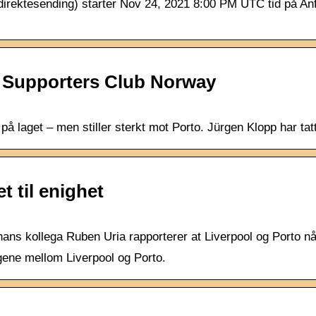
e direktesending) starter Nov 24, 2021 8:00 PM UTC tid på Anf
C Supporters Club Norway
 på laget – men stiller sterkt mot Porto. Jürgen Klopp har tatt
 til enighet
ans kollega Ruben Uria rapporterer at Liverpool og Porto nå 
gene mellom Liverpool og Porto.