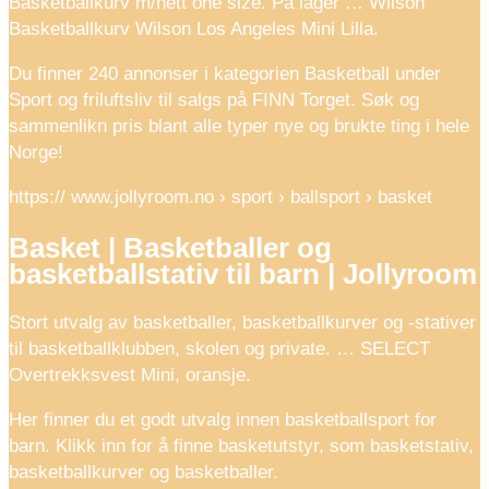
Basketballkurv m/nett one size. På lager … Wilson
Basketballkurv Wilson Los Angeles Mini Lilla.
Du finner 240 annonser i kategorien Basketball under
Sport og friluftsliv til salgs på FINN Torget. Søk og
sammenlikn pris blant alle typer nye og brukte ting i hele
Norge!
https:// www.jollyroom.no › sport › ballsport › basket
Basket | Basketballer og
basketballstativ til barn | Jollyroom
Stort utvalg av basketballer, basketballkurver og -stativer
til basketballklubben, skolen og private. … SELECT
Overtrekksvest Mini, oransje.
Her finner du et godt utvalg innen basketballsport for
barn. Klikk inn for å finne basketutstyr, som basketstativ,
basketballkurver og basketballer.