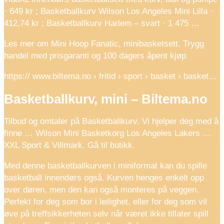
· 649 kr ; Basketballkurv Wilson Los Angeles Mini Lilla ·
412,74 kr ; Basketballkurv Harlem – svart · 1 475 …
Les mer om Mini Hoop Fanatic, minibasketsett. Trygg
handel med prisgaranti og 100 dagers åpent kjøp
https:// www.biltema.no › fritid › sport › basket › basket…
Basketballkurv, mini – Biltema.no
Tilbud og omtaler på Basketballkurv. Vi hjelper deg med å
finne … Wilson Mini Basketkorg Los Angeles Lakers …
XXL Sport & Villmark. Gå til butikk.
Med denne basketballkurven i miniformat kan du spille
basketball innendørs også. Kurven henges enkelt opp
over døren, men den kan også monteres på veggen.
Perfekt for deg som bor i leilighet, eller for deg som vil
øve på treffsikkerheten selv når været ikke tillater spill