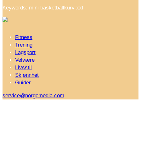
Keywords: mini basketballkurv xxl
Fitness
Trening
Lagsport
Velvære
Livsstil
Skjønnhet
Guider
service@norgemedia.com